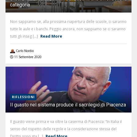
categoria
Non sappiamo se, alla prossima riapertura delle scuole, ci saranno
tutte le aule e i banchi. Peggio ancora, non sappiamo se ci saranno
Read More
tutti gli inseg [...]
Carlo Nordio
11 Settembre 2020
RIFLESSIONI
Il guasto nel sistema produce il sacrilegio di Piacenza
Il guasto viene prima e va oltre la caserma di Piacenza: “In Italia il
senso del rispetto delle regole e la considerazione stessa del
Read More
Diritto sono sta [...]