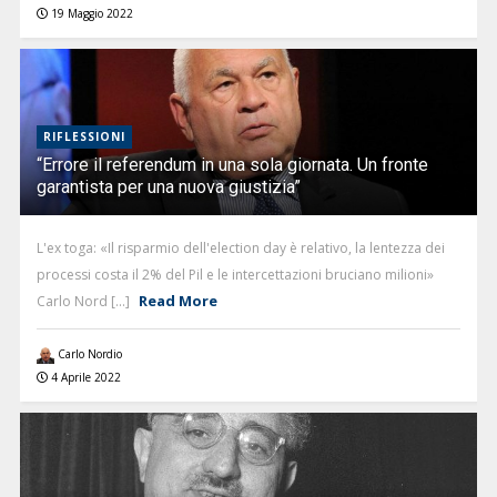
19 Maggio 2022
RIFLESSIONI
“Errore il referendum in una sola giornata. Un fronte
garantista per una nuova giustizia”
L'ex toga: «Il risparmio dell'election day è relativo, la lentezza dei
processi costa il 2% del Pil e le intercettazioni bruciano milioni»
Read More
Carlo Nord [...]
Carlo Nordio
4 Aprile 2022