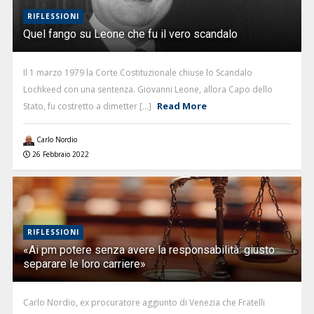
RIFLESSIONI
Quel fango su Leone che fu il vero scandalo
Il 1 marzo 1979 la Corte Costituzionale chiuse lo Scandalo
Lochkeed con una sentenza. Giovanni Leone, allora Capo dello
Read More
Stato, fu costretto a dimetter [...]
Carlo Nordio
26 Febbraio 2022
RIFLESSIONI
«Ai pm potere senza avere la responsabilità: giusto
separare le loro carriere»
Carlo Nordio, ex procuratore aggiunto di Venezia che Fratelli