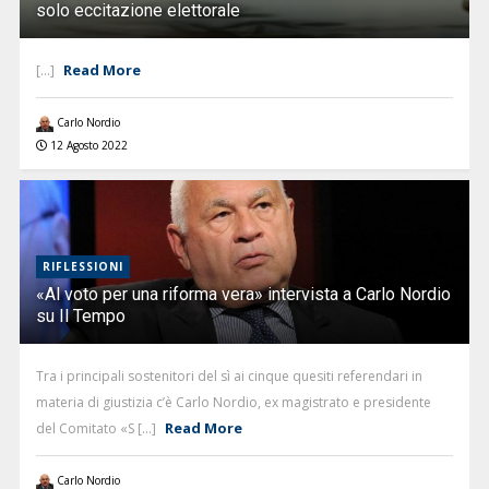
solo eccitazione elettorale
Read More
[...]
Carlo Nordio
12 Agosto 2022
RIFLESSIONI
«Al voto per una riforma vera» intervista a Carlo Nordio
su Il Tempo
Tra i principali sostenitori del sì ai cinque quesiti referendari in
materia di giustizia c’è Carlo Nordio, ex magistrato e presidente
Read More
del Comitato «S [...]
Carlo Nordio