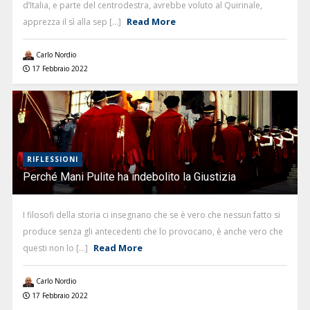
d’Italia, e parte del centrodestra, avrebbe voluto al Quirinale,
Read More
apprezza il sì alla sep [...]
Carlo Nordio
17 Febbraio 2022
RIFLESSIONI
Perché Mani Pulite ha indebolito la Giustizia
I filosofi della storia ci insegnano che se è vero che nessun fatto si
produce senza gli antecedenti che lo provocano, è anche vero che
Read More
questi non lo [...]
Carlo Nordio
17 Febbraio 2022