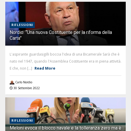
RIFLESSIONI
Nordio: “Una nuova Costituente per la riforma della
Carta”
L'aspirante guardasigilli boccia l'idea di una Bicamerale Sarà che è
nato nel 1947, quando l'Assemblea Costituente era in piena attività.
Read More
E che, non [...]
Carlo Nordio
30 Settembre 2022
RIFLESSIONI
Meloni evoca il blocco navale e la tolleranza zero ma è