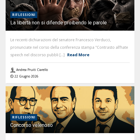
RIFLESSIONI
La libertà non si difende proibendo le parole
Le recenti dichiarazioni del senatore Francesco Verducci,
pronunciate nel corso della conferenza stampa "Contrasto all’hate
Read More
speech nel discorso pubbli [...]
Andrea Pruiti Ciarello
22 Giugno 2026
RIFLESSIONI
Concorso velenoso