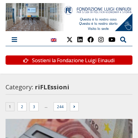
Sostieni la Fondazione Luigi Einaudi
Category:
riFLEssioni
…
1
2
3
244