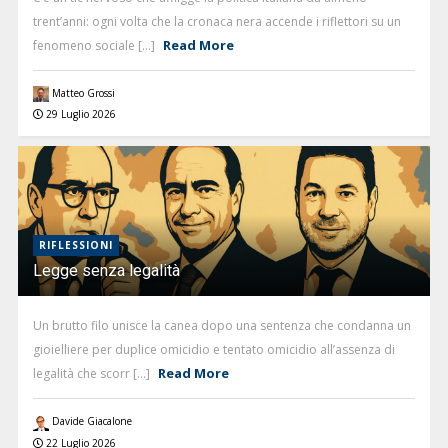
trent’anni: ogni volta che la cronaca nera accende i riflettori su un
Read More
fenomeno sociale [...]
Matteo Grossi
29 Luglio 2026
RIFLESSIONI
Legge senza legalità
Un brutto filo unisce la canea dopo una sentenza che condanna un
gioielliere per duplice omicidio e tentato omicidio all’assenza di
Read More
legalità che scorr [...]
Davide Giacalone
22 Luglio 2026