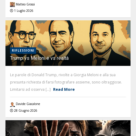
Matteo Grossi
1 Luglio 2026
RIFLESSIONI
Trump vs Meloni e vs realtà
Le parole di Donald Trump, rivolte a Giorgia Meloni e alla sua
presunta richiesta di farsi fotografare assieme, sono oltraggiose.
Read More
Limitarsi ad osserva [...]
Davide Giacalone
28 Giugno 2026