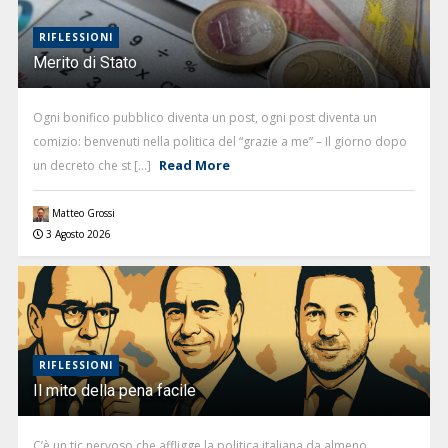
RIFLESSIONI
Merito di Stato
Ogni bonifico pubblico diventa un post, ogni post diventa un
comizio: benvenuti nella politica del “grazie a me” – Il giorno dopo
Read More
un decreto che st [...]
Matteo Grossi
3 Agosto 2026
RIFLESSIONI
Il mito della pena facile
C’è un tic nervoso che affligge la politica italiana da almeno