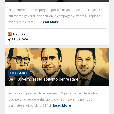
Promettere molto e spiegare poco è un’abitudine tutta italiana che
attraversa governi, opposizioni e campagne elettorali. Si spiega
Read More
cosa si vuole fare [...]
Matteo Grossi
8 Luglio 2026
RIFLESSIONI
Se il Governo resta soltanto per restare
In politica si può perdere consenso. Si possono perdere alleati. Si
può persino perdere slancio. Ciò che un governo non può
Read More
permettersi di perdere è l [...]