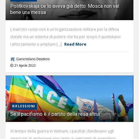
Politkovskaja ce lo aveva già detto: Mosca non val
bene una messa
L'esercito russo non è un’organizzazione militare per la difesa
statale ma un sistema di potere che ha per scopo il quotidiano
Read More
rafforzamento e ampliam [...]
Giancristiano Desiderio
21 Aprile 2022
RIFLESSIONI
Se il pacifismo è il partito della resa altrui
Al tempo della guerra in Vietnam, i pacifisti chiedevano agli
americani di andarsene non certo ai vietnamiti di arrendersi