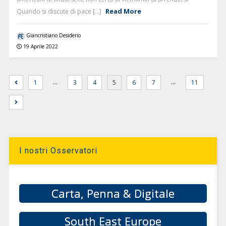
Read More
Quando si discute di pace [...]
Giancristiano Desiderio
19 Aprile 2022
…
…
1
3
4
5
6
7
11
I nostri Osservatori
Carta, Penna & Digitale
South East Europe