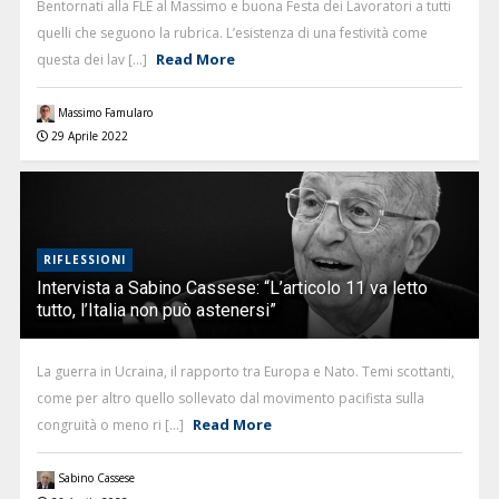
Bentornati alla FLE al Massimo e buona Festa dei Lavoratori a tutti
quelli che seguono la rubrica. L’esistenza di una festività come
Read More
questa dei lav [...]
Massimo Famularo
29 Aprile 2022
RIFLESSIONI
Intervista a Sabino Cassese: “L’articolo 11 va letto
tutto, l’Italia non può astenersi”
La guerra in Ucraina, il rapporto tra Europa e Nato. Temi scottanti,
come per altro quello sollevato dal movimento pacifista sulla
Read More
congruità o meno ri [...]
Sabino Cassese