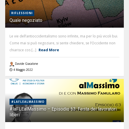
RIFLESSIONI
Quale negoziato
Le vie dell’antioccidentalismo sono infinite, ma per lo più vicoli bui.
Come mai si può negoziare, si sente chiedere, se l’Occidente non
Read More
chiarisce cos [...]
Davide Giacalone
4 Maggio 2022
#LAFLEALMASSIMO
#laFLEalMassimo – Episodio 63: Festa dei lavoratori
liberi