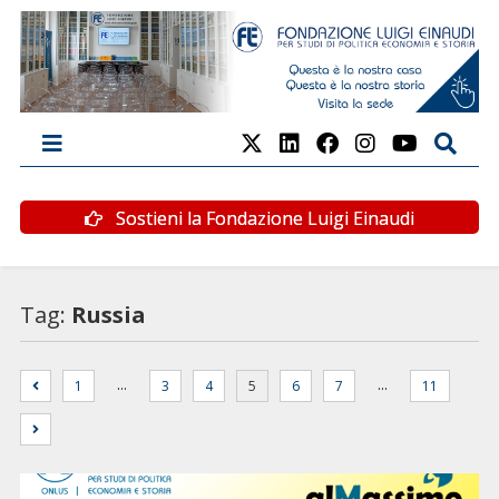
Sostieni la Fondazione Luigi Einaudi
Tag:
Russia
…
…
1
3
4
5
6
7
11