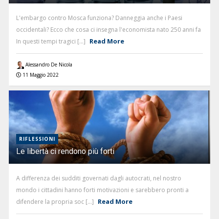
L'embargo contro Mosca funziona? Danneggia anche i Paesi
occidentali? Ecco che cosa ci insegna l'economista nato 250 anni fa
Read More
In questi tempi tragici [...]
Alessandro De Nicola
11 Maggio 2022
RIFLESSIONI
Le libertà ci rendono più forti
A differenza dei sudditi governati dagli autocrati, nel nostro
mondo i cittadini hanno forti motivazioni e sarebbero pronti a
Read More
difendere la propria soc [...]