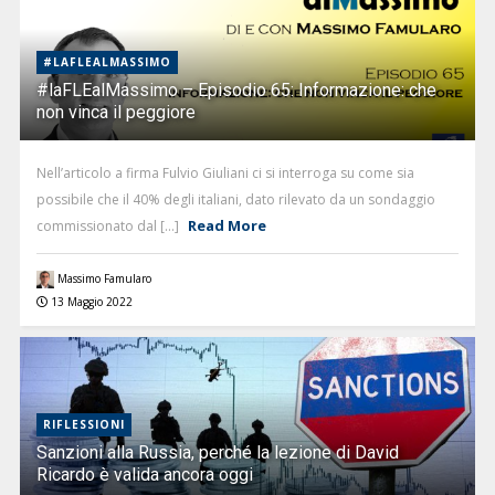
#LAFLEALMASSIMO
#laFLEalMassimo – Episodio 65: Informazione: che
non vinca il peggiore
Nell’articolo a firma Fulvio Giuliani ci si interroga su come sia
possibile che il 40% degli italiani, dato rilevato da un sondaggio
Read More
commissionato dal [...]
Massimo Famularo
13 Maggio 2022
RIFLESSIONI
Sanzioni alla Russia, perché la lezione di David
Ricardo è valida ancora oggi