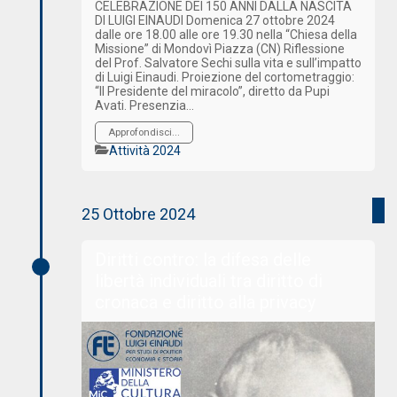
CELEBRAZIONE DEI 150 ANNI DALLA NASCITA
DI LUIGI EINAUDI Domenica 27 ottobre 2024
dalle ore 18.00 alle ore 19.30 nella “Chiesa della
Missione” di Mondovì Piazza (CN) Riflessione
del Prof. Salvatore Sechi sulla vita e sull’impatto
di Luigi Einaudi. Proiezione del cortometraggio:
“Il Presidente del miracolo”, diretto da Pupi
Avati. Presenzia…
Approfondisci...
Categorie
Attività 2024
25 Ottobre 2024
Diritti contro: la difesa delle
libertà individuali tra diritto di
cronaca e diritto alla privacy