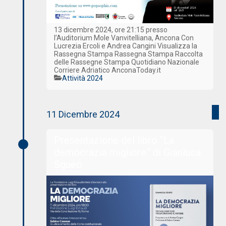
13 dicembre 2024, ore 21:15 presso
l’Auditorium Mole Vanvitelliana, Ancona Con
Lucrezia Ercoli e Andrea Cangini Visualizza la
Rassegna Stampa Rassegna Stampa Raccolta
delle Rassegne Stampa Quotidiano Nazionale
Corriere Adriatico AnconaToday.it
Categorie
Attività 2024
11 Dicembre 2024
Presentazione del libro “La
democrazia migliore” di Gianluca
Sgueo