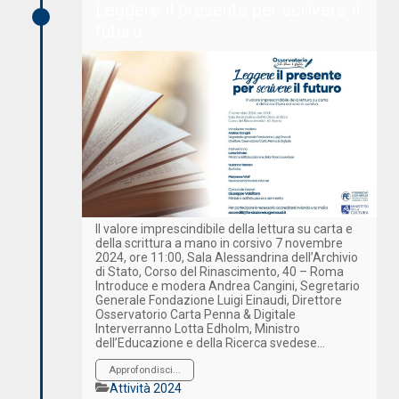
Leggere il presente per scrivere il
futuro
Il valore imprescindibile della lettura su carta e
della scrittura a mano in corsivo 7 novembre
2024, ore 11:00, Sala Alessandrina dell’Archivio
di Stato, Corso del Rinascimento, 40 – Roma
Introduce e modera Andrea Cangini, Segretario
Generale Fondazione Luigi Einaudi, Direttore
Osservatorio Carta Penna & Digitale
Interverranno Lotta Edholm, Ministro
dell’Educazione e della Ricerca svedese…
Approfondisci...
Categorie
Attività 2024