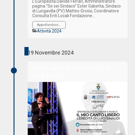
L’Europeista Davide Ferrari, Amministratore
pagina “Se sei Sindaco” Ester Gabetta, Sindaco
di Lungavilla (PV) Matteo Grossi, Coordinatore
Consulta Enti Locali Fondazione…
Approfondisci...
Categorie
Attività 2024
19 Novembre 2024
Il mio canto libero, l’eredità di
Luigi Einaudi