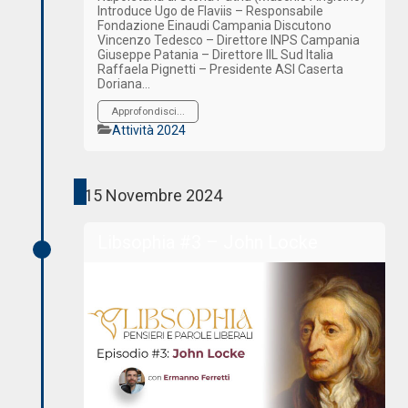
Introduce Ugo de Flaviis – Responsabile
Fondazione Einaudi Campania Discutono
Vincenzo Tedesco – Direttore INPS Campania
Giuseppe Patania – Direttore IIL Sud Italia
Raffaela Pignetti – Presidente ASI Caserta
Doriana…
Approfondisci...
Categorie
Attività 2024
15 Novembre 2024
Libsophia #3 – John Locke