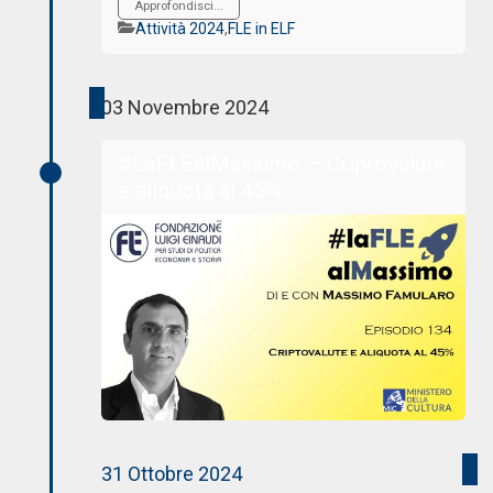
Approfondisci...
Categorie
Attività 2024
,
FLE in ELF
03 Novembre 2024
#LaFLEalMassimo – Criptovalute
e aliquota al 45%
31 Ottobre 2024