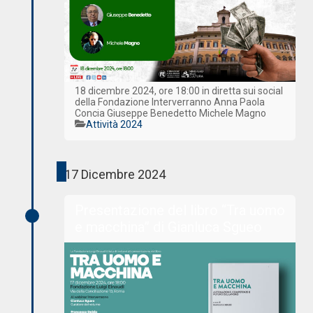
18 dicembre 2024, ore 18:00 in diretta sui social
della Fondazione Interverranno Anna Paola
Concia Giuseppe Benedetto Michele Magno
Categorie
Attività 2024
17 Dicembre 2024
Presentazione del libro “Tra uomo
e macchina” di Gianluca Sgueo