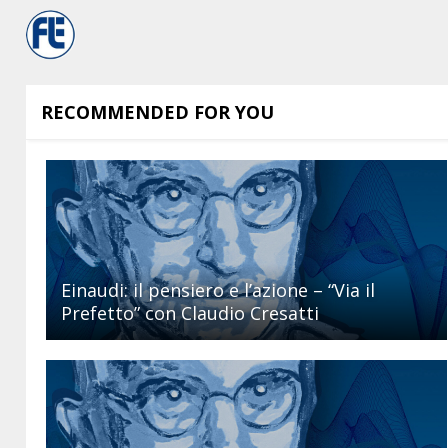
RECOMMENDED FOR YOU
Einaudi: il pensiero e l’azione – “Via il
Prefetto” con Claudio Cresatti