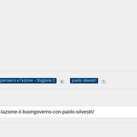
l pensiero e l’azione – Stagione 2
paolo silvestri
6
1