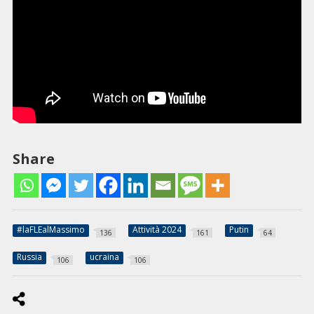
Share
#laFLEalMassimo
Attività 2024
Putin
136
161
64
Russia
ucraina
106
106