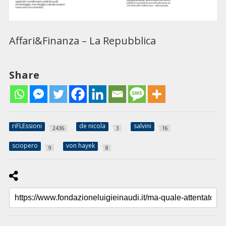
Affari&Finanza – La Repubblica
Share
riFLEssioni
de nicola
salvini
2436
3
16
sciopero
von hayek
9
8