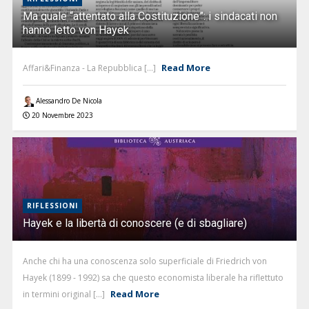
Ma quale “attentato alla Costituzione”: i sindacati non
hanno letto von Hayek
Read More
Affari&Finanza - La Repubblica [...]
Alessandro De Nicola
20 Novembre 2023
RIFLESSIONI
Hayek e la libertà di conoscere (e di sbagliare)
Anche chi ha una conoscenza solo superficiale di Friedrich von
Hayek (1899 - 1992) sa che questo economista liberale ha riflettuto
Read More
in termini original [...]