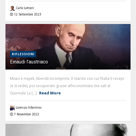
Carlo Lottieri
12 Settembre 2023
RIFLESSIONI
Einaudi l’austriaco
Mises e Hayek, liberisti incompresi. Il ritardo con cui l’Italia li recepì
(e si vede), poi recuperato grazie all’economista che salì al
Read More
Quirinale La [...]
Lorenzo Infantino
7 Novembre 2022