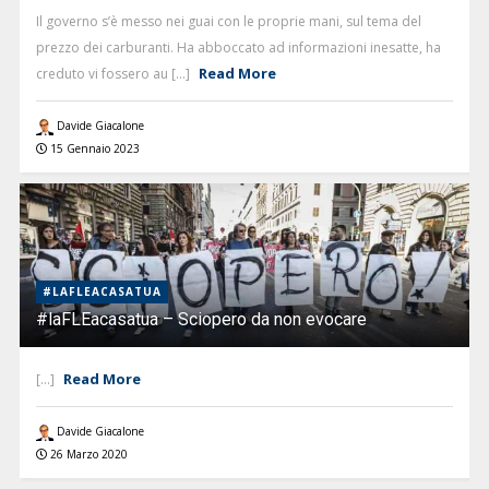
Il governo s’è messo nei guai con le proprie mani, sul tema del
prezzo dei carburanti. Ha abboccato ad informazioni inesatte, ha
Read More
creduto vi fossero au [...]
Davide Giacalone
15 Gennaio 2023
#LAFLEACASATUA
#laFLEacasatua – Sciopero da non evocare
Read More
[...]
Davide Giacalone
26 Marzo 2020