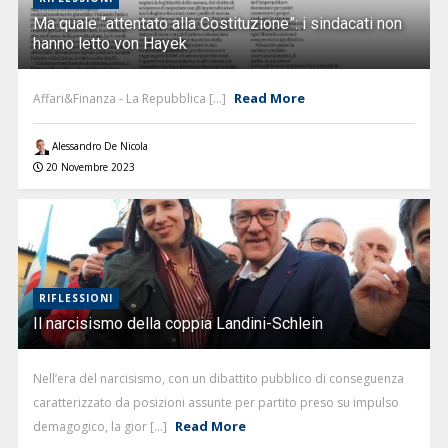
Ma quale “attentato alla Costituzione”: i sindacati non
hanno letto von Hayek
Read More
Affari&Finanza - La Repubblica [...]
Alessandro De Nicola
20 Novembre 2023
RIFLESSIONI
Il narcisismo della coppia Landini-Schlein
Nell’era del narcisismo, con un dibattito pubblico di conseguenza
caratterizzato da posizioni assunte per partito preso su impulso
Read More
demagogico, la gior [...]