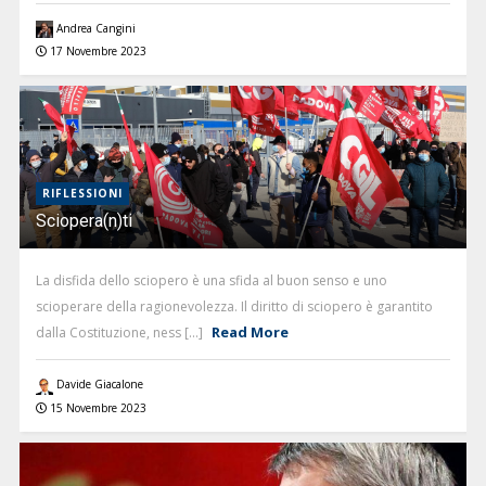
Andrea Cangini
17 Novembre 2023
RIFLESSIONI
Sciopera(n)ti
La disfida dello sciopero è una sfida al buon senso e uno
scioperare della ragionevolezza. Il diritto di sciopero è garantito
Read More
dalla Costituzione, ness [...]
Davide Giacalone
15 Novembre 2023