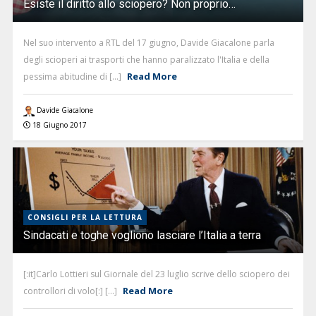
Esiste il diritto allo sciopero? Non proprio…
Nel suo intervento a RTL del 17 giugno, Davide Giacalone parla
degli scioperi ai trasporti che hanno paralizzato l'Italia e della
Read More
pessima abitudine di [...]
Davide Giacalone
18 Giugno 2017
CONSIGLI PER LA LETTURA
Sindacati e toghe vogliono lasciare l’Italia a terra
[:it]Carlo Lottieri sul Giornale del 23 luglio scrive dello sciopero dei
Read More
controllori di volo[:] [...]