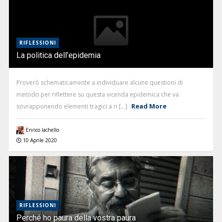
RIFLESSIONI
La politica dell’epidemia
Proverò schematicamente a individuare alcune questioni di
metodo per riflettere su questa vicenda epidemica che va
Read More
sovrapponendo elementi tragici a ri [...]
Enrico Iachello
10 Aprile 2020
RIFLESSIONI
Perché ho paura della vostra paura