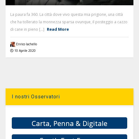
La paura fa 360. La città dove vivo questa mia prigione, una città
che ha tollerato la monnezza sparsa ovunque, il posteggio a cazzo
Read More
di cane in pieno [...]
Enrico Iachello
10 Aprile 2020
I nostri Osservatori
Carta, Penna & Digitale