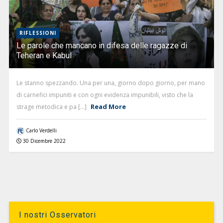
RIFLESSIONI
Le parole che mancano in difesa delle ragazze di
Teheran e Kabul
Le stanno spezzando. Una per una, giorno dopo giorno, per mano
di carnefici impuniti e con ogni evidenza impunibili, visto che la
Read More
strage metodica e pa [...]
Carlo Verdelli
30 Dicembre 2022
I nostri Osservatori