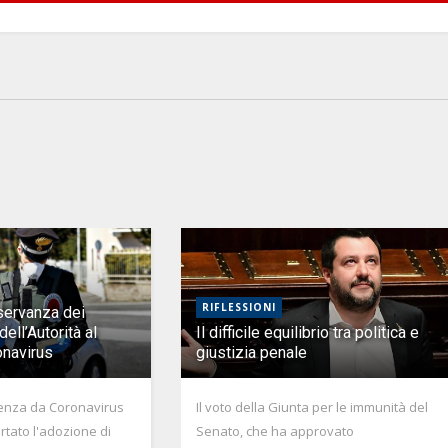
RIFLESSIONI
sservanza dei
ell’Autorità al
Il difficile equilibrio tra politica e
onavirus
giustizia penale
enza da Coronavirus
Il voto della Giunta per le immunità del
rtato l'adozione di
Senato, che ha approvato