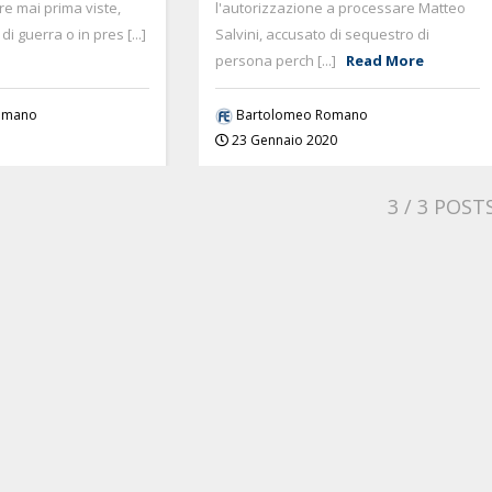
re mai prima viste,
l'autorizzazione a processare Matteo
i guerra o in pres [...]
Salvini, accusato di sequestro di
persona perch [...]
Read More
omano
Bartolomeo Romano
23 Gennaio 2020
3
/ 3 POST