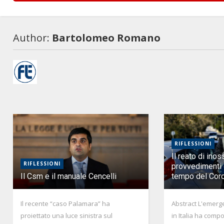
Author:
Bartolomeo Romano
RIFLESSIONI
Il reato di ino
RIFLESSIONI
provvedimenti d
Il Csm e il manuale Cencelli
tempo del Cor
Il recente “caso Palamara” ha
Abstract L'emerg
proiettato una luce sinistra sul
in Italia ha compo