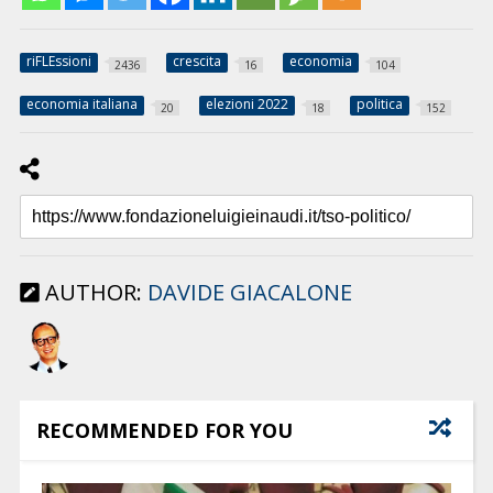
riFLEssioni
crescita
economia
2436
16
104
economia italiana
elezioni 2022
politica
20
18
152
AUTHOR:
DAVIDE GIACALONE
RECOMMENDED FOR YOU