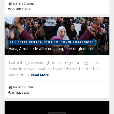
Mariano Giustino
25 Marzo 2023
LA LIBERTÀ SVELATA, STORIE DI DONNE CORAGGIOSE
Hana, Armita e le altre nella prigione degli stupri
Il valico di Haje Omeran taglia in due la regione a maggioranza
curda che si trova a cavallo tra l'ovest dell'Iran e il nord dell'Iraq.
Read More
Molti curdi [...]
Mariano Giustino
18 Marzo 2023