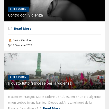
RIFLESSIONI
Contro ogni violenza
Read More
[...]
Davide Giacalone
16 Dicembre 2023
RIFLESSIONI
Il gusto tutto francese per la violenza
Maximilien-François-Marie-Isidore de Robespierre non era algerino
e non crebbe in una banlieu. Crebbe ad Arras, nel nord della
Read More
Francia, figlio di un a [...]