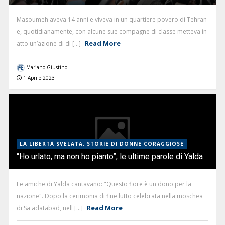
Masoumeh aveva 14 anni e viveva in un quartiere povero di Tehran
e, quotidianamente, con alcune sue compagne di classe metteva in
Read More
atto un’azione di di [...]
Mariano Giustino
1 Aprile 2023
LA LIBERTÀ SVELATA, STORIE DI DONNE CORAGGIOSE
“Ho urlato, ma non ho pianto”, le ultime parole di Yalda
Le amiche di Yalda cantavano: "Questo fiore è un dono per la
nazione". Dopo la cerimonia di fine lutto celebrata nella moschea
Read More
di Sa'adatabad, nell [...]