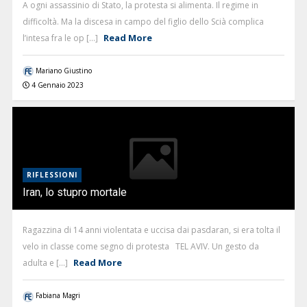
A ogni assassinio di Stato, la protesta si alimenta. Il regime in
difficoltà. Ma la discesa in campo del figlio dello Scià complica
Read More
l’intesa fra le op [...]
Mariano Giustino
4 Gennaio 2023
RIFLESSIONI
Iran, lo stupro mortale
Ragazzina di 14 anni violentata e uccisa dai pasdaran, si era tolta il
velo in classe come segno di protesta TEL AVIV. Un gesto da
Read More
adulta e [...]
Fabiana Magri