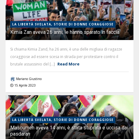
LA LIBERTÀ SVELATA, STORIE DI DONNE CORAGGIOSE
Kimia Zan aveva 26 anni, le hanno sparato in faccia
Si chiama Kimia Zand, ha 26 anni, è una delle migliaia di ragazze
coraggiose ad essere scesa in strada per protestare contro il
Read More
brutale assassinio del [...]
Mariano Giustino
15 Aprile 2023
LA LIBERTÀ SVELATA, STORIE DI DONNE CORAGGIOSE
Masoumeh aveva 14 anni, è stata stuprata e uccisa dai
pasdaran