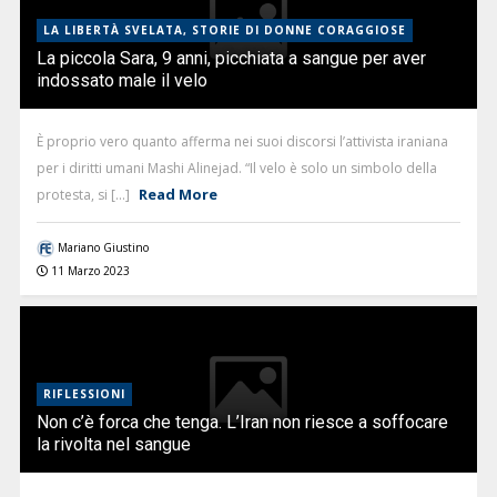
LA LIBERTÀ SVELATA, STORIE DI DONNE CORAGGIOSE
La piccola Sara, 9 anni, picchiata a sangue per aver
indossato male il velo
È proprio vero quanto afferma nei suoi discorsi l’attivista iraniana
per i diritti umani Mashi Alinejad. “Il velo è solo un simbolo della
Read More
protesta, si [...]
Mariano Giustino
11 Marzo 2023
RIFLESSIONI
Non c’è forca che tenga. L’Iran non riesce a soffocare
la rivolta nel sangue