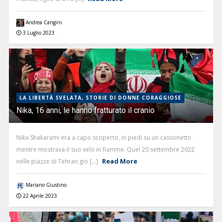
Andrea Cangini
3 Luglio 2023
LA LIBERTÀ SVELATA, STORIE DI DONNE CORAGGIOSE
Nika, 16 anni, le hanno fratturato il cranio
Nika Shakarami era a capo scoperto, in piedi su un cassonetto
mentre mostrava il suo velo in fiamme. Quel 20 settembre 2022
Read More
nelle piazze di Tehran gio [...]
Mariano Giustino
22 Aprile 2023