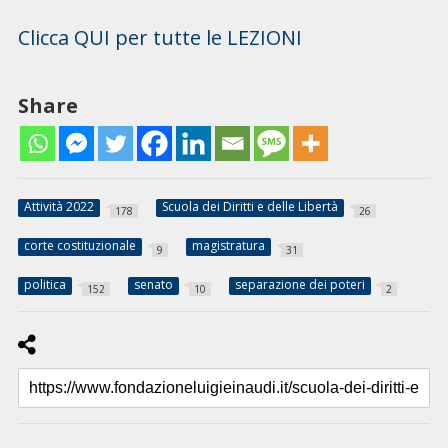
Clicca QUI per tutte le LEZIONI
Share
Attività 2022
Scuola dei Diritti e delle Libertà
178
26
corte costituzionale
magistratura
9
31
politica
senato
separazione dei poteri
152
10
2