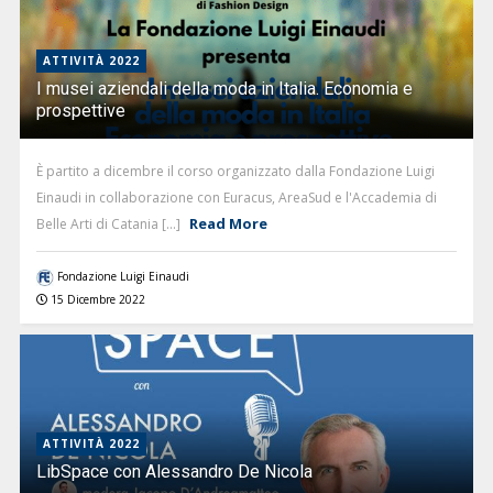
ATTIVITÀ 2022
I musei aziendali della moda in Italia. Economia e
prospettive
È partito a dicembre il corso organizzato dalla Fondazione Luigi
Einaudi in collaborazione con Euracus, AreaSud e l'Accademia di
Read More
Belle Arti di Catania [...]
Fondazione Luigi Einaudi
15 Dicembre 2022
ATTIVITÀ 2022
LibSpace con Alessandro De Nicola