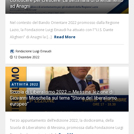
Conoscere per crescere. La settimana di orientamento
ad Anagni
Nel contesto del Bando Orientare 2022 promosso dalla Regione
Lazio, la Fondazione Luigi Einaudi ha attuato con l'"I.I.S. Dante
Read More
Alighieri" di Anagni la [...]
Fondazione Luigi Einaudi
12 Dicembre 2022
ATTIVITÀ 2022
Scuola di Liberalismo 2022 – Messina: lezione di
Giovanni Moschella sul tema “Storia del liberalismo
europeo”
Terzo appuntamento dell’edizione 2022, la dodicesima, della
Scuola di Liberalismo di Messina, promossa dalla Fondazione Luigi