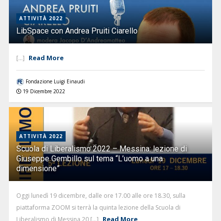
ATTIVITÀ 2022
LibSpace con Andrea Pruiti Ciarello
Read More
[...]
Fondazione Luigi Einaudi
19 Dicembre 2022
ATTIVITÀ 2022
Scuola di Liberalismo 2022 – Messina: lezione di
Giuseppe Gembillo sul tema “L’uomo a una
dimensione”
Oggi lunedì 19 dicembre, dalle ore 17.00 alle ore 18.30, sulla
piattaforma ZOOM si terrà la quinta lezione della Scuola di
Read More
Liberalismo di Messina 20 [...]