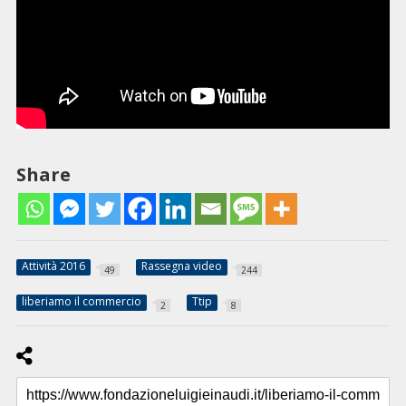
Share
Attività 2016
Rassegna video
49
244
liberiamo il commercio
Ttip
2
8