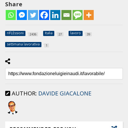
Share
riFLEssioni
Italia
lavoro
2436
27
39
settimana lavorativa
1
AUTHOR:
DAVIDE GIACALONE