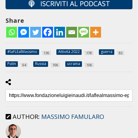
ISCRIVITI AL PODCAST
Share
#laFLEalMassimo
Attività 2022
guerra
136
178
82
Putin
Russia
ucraina
64
106
106
AUTHOR:
MASSIMO FAMULARO