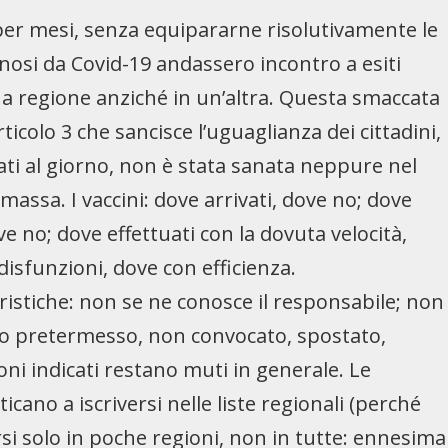
per mesi, senza equipararne risolutivamente le
nosi da Covid-19 andassero incontro a esiti
na regione anziché in un’altra. Questa smaccata
rticolo 3 che sancisce l’uguaglianza dei cittadini,
ti al giorno, non è stata sanata neppure nel
assa. I vaccini: dove arrivati, dove no; dove
e no; dove effettuati con la dovuta velocità,
isfunzioni, dove con efficienza.
stiche: non se ne conosce il responsabile; non
dino pretermesso, non convocato, spostato,
foni indicati restano muti in generale. Le
icano a iscriversi nelle liste regionali (perché
si solo in poche regioni, non in tutte: ennesima