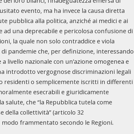
 dei loro bilanci, l’inadeguatezza emersa di
inusitato evento, ma ha invece la causa diretta
ute pubblica alla politica, anziché ai medici e ai
re ad una deprecabile e pericolosa confusione di
ni, la quale non solo contraddice e viola
ia di pandemie che, per definizione, interessando
te a livello nazionale con un’azione omogenea e
ha introdotto vergognose discriminazioni legali
 o residenti o semplicemente iscritti in differenti
 moralmente esecrabili e giuridicamente
lla salute, che “la Repubblica tutela come
della collettività” (articolo 32
 in modo frammentato secondo le Regioni.