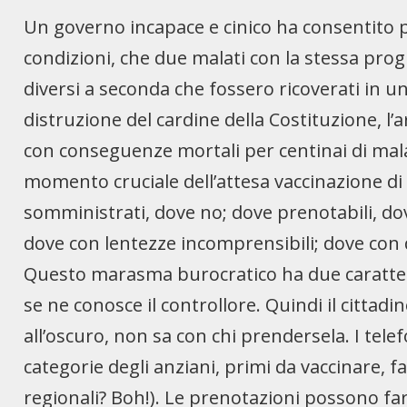
Un governo incapace e cinico ha consentito 
condizioni, che due malati con la stessa prog
diversi a seconda che fossero ricoverati in u
distruzione del cardine della Costituzione, l’a
con conseguenze mortali per centinai di mala
momento cruciale dell’attesa vaccinazione di m
somministrati, dove no; dove prenotabili, dov
dove con lentezze incomprensibili; dove con d
Questo marasma burocratico ha due caratteri
se ne conosce il controllore. Quindi il citta
all’oscuro, non sa con chi prendersela. I tele
categorie degli anziani, primi da vaccinare, fat
regionali? Boh!). Le prenotazioni possono far