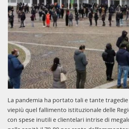
La pandemia ha portato tali e tante tragedie 
viepiù quel fallimento istituzionale delle Re
con spese inutili e clientelari intrise di me