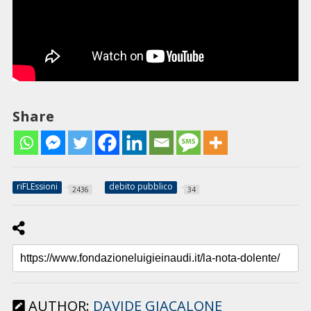
Share
riFLEssioni
debito pubblico
2436
34
AUTHOR:
DAVIDE GIACALONE