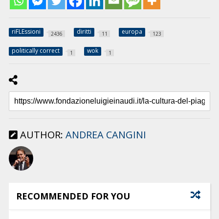
riFLEssioni
diritti
europa
2436
11
123
politically correct
wok
1
1
AUTHOR:
ANDREA CANGINI
RECOMMENDED FOR YOU