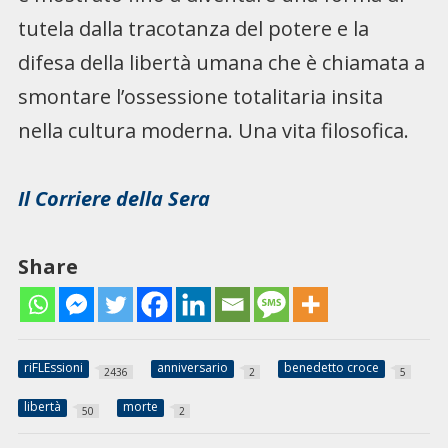
tutela dalla tracotanza del potere e la
difesa della libertà umana che è chiamata a
smontare l’ossessione totalitaria insita
nella cultura moderna. Una vita filosofica.
Il Corriere della Sera
Share
riFLEssioni
anniversario
benedetto croce
2436
2
5
libertà
morte
50
2