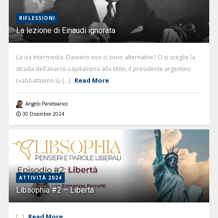
RIFLESSIONI
La lezione di Einaudi ignorata
La via intermedia. Davvero non ci sono alternative? O si sceglie la
strada dell’anarco-capitalismo alla Milei, il presidente argentino
Read More
(«abbattiamo lo [...]
Angelo Panebianco
30 Dicembre 2024
ATTIVITÀ 2024
Libsophia #2 – Libertà
Read More
[...]