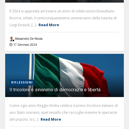
Il 2024 si appresta ad essere un anno di celebrazioni Einaudiane.
Ricorre, infatti, il centocinquantesimo anniversario della nascita di
Read More
Luigi Einaudi, [...]
Alessandro De Nicola
17 Gennaio 2024
RIFLESSIONI
Il tricolore è sinonimo di democrazia e libertà
Come ogni anno Reggio Emilia celebra il primo tricolore italiano di
uno Stato sovrano, quel vessillo che raccoglie insieme le speranze
Read More
del popolo, la [...]