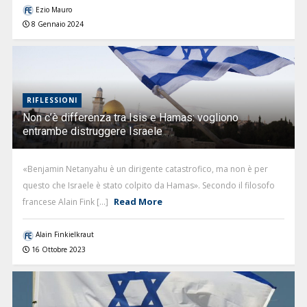
Ezio Mauro
8 Gennaio 2024
RIFLESSIONI
Non c’è differenza tra Isis e Hamas: vogliono
entrambe distruggere Israele
«Benjamin Netanyahu è un dirigente catastrofico, ma non è per
questo che Israele è stato colpito da Hamas». Secondo il filosofo
Read More
francese Alain Fink [...]
Alain Finkielkraut
16 Ottobre 2023