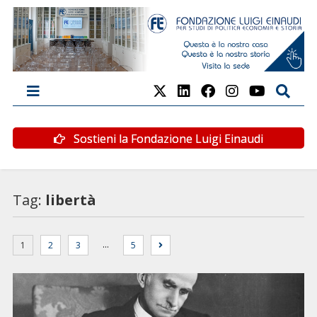
Sostieni la Fondazione Luigi Einaudi
Tag:
libertà
…
1
2
3
5