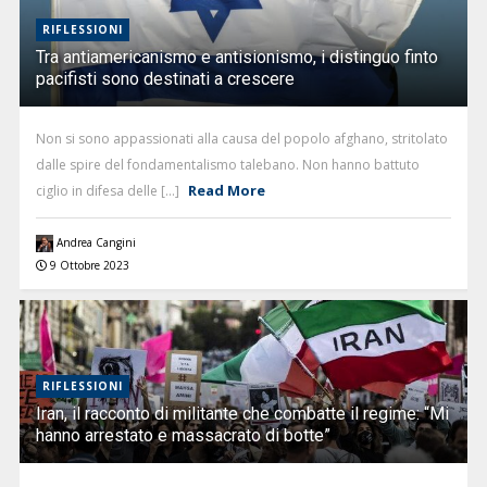
RIFLESSIONI
Tra antiamericanismo e antisionismo, i distinguo finto
pacifisti sono destinati a crescere
Non si sono appassionati alla causa del popolo afghano, stritolato
dalle spire del fondamentalismo talebano. Non hanno battuto
Read More
ciglio in difesa delle [...]
Andrea Cangini
9 Ottobre 2023
RIFLESSIONI
Iran, il racconto di militante che combatte il regime: “Mi
hanno arrestato e massacrato di botte”