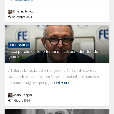
Ermanno Ferretti
30 Ottobre 2024
RIFLESSIONI
Ecco perché corrono tempi difficili per i direttori dei
giornali
All’alba della nascita del primo governo Conte, il direttore del
Mattino Alessandro Barbano fu cacciato dall’editore Francesco
Read More
Gaetano Caltagirone per [...]
Andrea Cangini
4 Giugno 2024