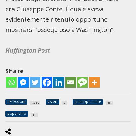
era Giuseppe Conte, il quale aveva
evidentemente ritenuto opportuno
mostrarsi “ossequioso a Washington”.
Huffington Post
Share
riFLEssioni
esteri
giuseppe conte
2436
2
10
populismo
14