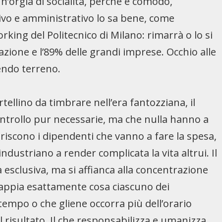
n’orgia di socialità, perché è comodo,
ivo e amministrativo lo sa bene, come
king del Politecnico di Milano: rimarrà o lo si
zione e l’89% delle grandi imprese. Occhio alle
endo terreno.
rtellino da timbrare nell’era fantozziana, il
ntrollo pur necessarie, ma che nulla hanno a
riscono i dipendenti che vanno a fare la spesa,
dustriano a render complicata la vita altrui. Il
esclusiva, ma si affianca alla concentrazione
 sappia esattamente cosa ciascuno dei
 tempo o che gliene occorra più dell’orario
il risultato. Il che responsabilizza e umanizza.