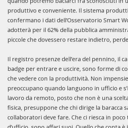
quando potremo baciarci fra sconosciuti in u
produttivo e conveniente. Il sistema produtt
confermano i dati dell’Osservatorio Smart Wor
adotterà per il 62% della pubblica amministra
piccole che dovessero restare indietro, perd
Il registro presenze dell’era del pennino, il ca
badge per entrare e uscire, sono forme di co
che vedere con la produttività. Non impensie
preoccupano quando languono in ufficio e s’in
lavoro da remoto, posto che non è una scelta 
fisica, presuppone che chi dirige la baracca
collaboratori deve fare. Che ci riesca in poco
d’ufficio, sono affari suoi. Quello che conta è 