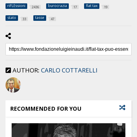
riFLEssioni
burocrazia
flat tax
2436
17
19
stato
tasse
33
47
AUTHOR:
CARLO COTTARELLI
RECOMMENDED FOR YOU