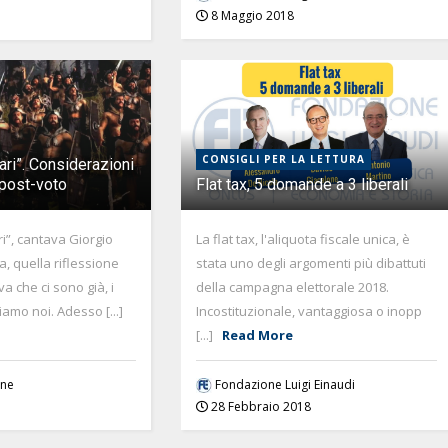
8 Maggio 2018
CONSIGLI PER LA LETTURA
bari”. Considerazioni
 post-voto
Flat tax, 5 domande a 3 liberali
ri”, cantava Giorgio
La flat tax, l'aliquota fiscale unica, è
a, quella riflessione
stata uno degli argomenti più dibattuti
va che ci sono già, i
della campagna elettorale 2018.
amo noi. Adesso [...]
Incostituzionale, vantaggiosa o inopp
[...]
Read More
one
Fondazione Luigi Einaudi
28 Febbraio 2018