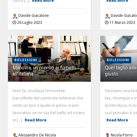
fuoco [...]
Read More
Read More
Davide Giacalone
Davide Giacal
26 Luglio 2023
11 Marzo 2023
RIFLESSIONI
RIFLESSIONI
Manovra, un premio ai furbetti
Quel taglio all
all’italiana
giusto
Anni fa, circolava l’innocente
Facciamo una bre
barzelletta del cumenda milanese che
tax, chiunque e 
vede un tizio il quale in pieno orario
la introduca, è co
lavorativo se ne sta bel bello ad oziare
suo principio è sac
st [...]
Read More
Read More
Alessandro De Nicola
Nicola Porro