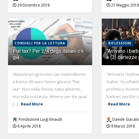
29 Dicembre 2018
27 Maggio 2018
CONSIGLI PER LA LETTURA
RIFLESSIONI
Flat tax? Per 3/4 degli italiani c’è
“Arrivano i bar
già
e (3) certezze
Aliquote progressive, tax expenditures
“Arrivano i barba
e bonus 80 euro fanno già una “flat
Gaber. Ascoltatel
tax”. Non nella forma, naturalmente,
profetica. Avverti
ma nella sostanza. Almeno per tre quar
barbari, perché si
[...]
Read More
Read More
Fondazione Luigi Einaudi
Davide Giacal
6 Aprile 2018
9 Marzo 2018