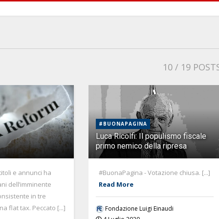
10
/ 19 POST
#BUONAPAGINA
Luca Ricolfi: Il populismo fiscale
primo nemico della ripresa
titoli e annunci ha
#BuonaPagina - Votazione chiusa. [...]
iani dell’imminente
Read More
onsistente in tre
a flat tax. Peccato [...]
Fondazione Luigi Einaudi