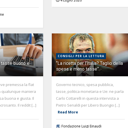
4 Luglio 2020
one
CONSIGLI PER LA LETTURA
e tasse buono e
“La ricetta per l’Italia? Taglio della
spesa e meno tasse”
ve premessa la flat
Governo tecnico, spesa pubblica,
in qualunque maniera
tasse, politica monetaria e Ue: ne parla
sa buona e giusta. Il
Carlo Cottarelli in questa intervista a
rosanto. Il reddit [...]
Pietro Senaldi per Libero Buongio [...]
Read More
Fondazione Luigi Einaudi