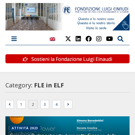
Sostieni la Fondazione Luigi Einaudi
Category:
FLE in ELF
1
2
3
4
ATTIVITÀ 2023