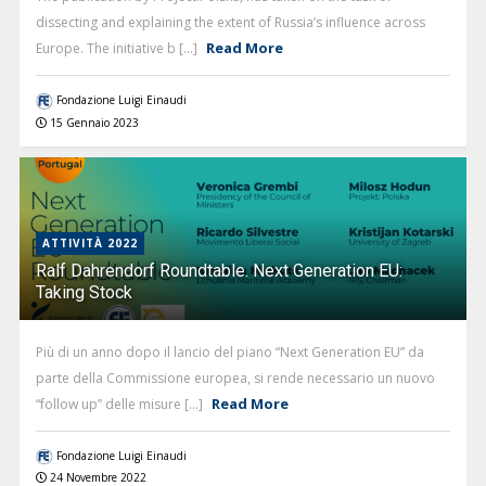
dissecting and explaining the extent of Russia’s influence across
Read More
Europe. The initiative b [...]
Fondazione Luigi Einaudi
15 Gennaio 2023
ATTIVITÀ 2022
Ralf Dahrendorf Roundtable. Next Generation EU:
Taking Stock
Più di un anno dopo il lancio del piano “Next Generation EU” da
parte della Commissione europea, si rende necessario un nuovo
Read More
“follow up” delle misure [...]
Fondazione Luigi Einaudi
24 Novembre 2022