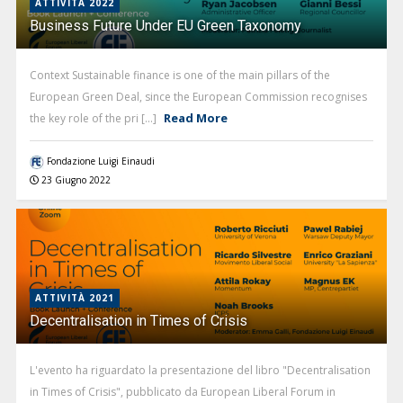
ATTIVITÀ 2022
Business Future Under EU Green Taxonomy
Context Sustainable finance is one of the main pillars of the
European Green Deal, since the European Commission recognises
Read More
the key role of the pri [...]
Fondazione Luigi Einaudi
23 Giugno 2022
ATTIVITÀ 2021
Decentralisation in Times of Crisis
L'evento ha riguardato la presentazione del libro "Decentralisation
in Times of Crisis", pubblicato da European Liberal Forum in