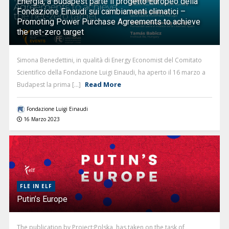
Energia, a Budapest parte il progetto Europeo della
Fondazione Einaudi sui cambiamenti climatici –
Promoting Power Purchase Agreements to achieve
the net-zero target
Simona Benedettini, in qualità di Energy Economist del Comitato
Scientifico della Fondazione Luigi Einaudi, ha aperto il 16 marzo a
Read More
Budapest la prima [...]
Fondazione Luigi Einaudi
16 Marzo 2023
FLE IN ELF
Putin’s Europe
The publication by Project:Polska, has taken on the task of