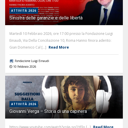
ATTIVITÀ 2026
Sìnistra delle garanzie e delle libertà
Martedì 10 Febbraio 2026, ore 17:00 presso la Fondazione Luigi
Einaudi, Via Della Conciliazione 10, Roma Hanno finora aderito:
Read More
Gian Domenico Cal [...]
Fondazione Luigi Einaudi
10 Febbraio 2026
ATTIVITÀ 2026
Giovanni Verga – Storia di una capinera
Read More
https://www.youtube.com/watch?v=jIe-soOYElo [...]