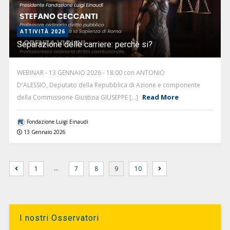
ATTIVITÀ 2026
Separazione delle carriere: perchè si?
WEBINAR - 13 GENNAIO 2026 - 18:00 con ANTONIO
D'ALESSIO, Deputato della Repubblica di Azione e componente
Read More
della Commissione Giustizia GIUSEPPE [...]
Fondazione Luigi Einaudi
13 Gennaio 2026
…
1
7
8
9
10
I nostri Osservatori