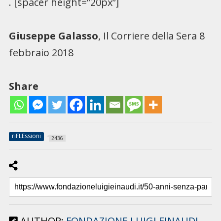
. [spacer height=”20px”]
Giuseppe Galasso
, Il Corriere della Sera 8
febbraio 2018
Share
riFLEssioni
2436
AUTHOR:
FONDAZIONE LUIGI EINAUDI