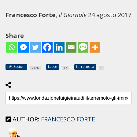
Francesco Forte
,
Il Giornale
24 agosto 2017
Share
riFLEssioni
tasse
terremoto
2436
47
8
AUTHOR:
FRANCESCO FORTE