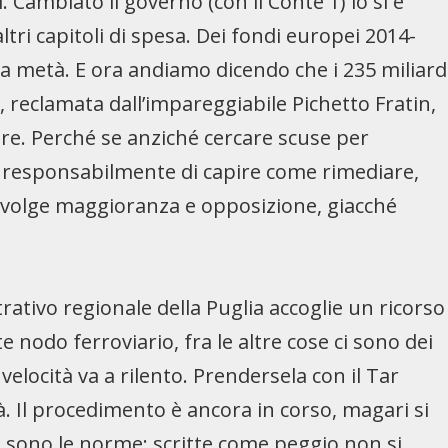
 Cambiato il governo (con il Conte 1) lo si è
ltri capitoli di spesa. Dei fondi europei 2014-
la metà. E ora andiamo dicendo che i 235 miliard
, reclamata dall’impareggiabile Pichetto Fratin,
are. Perché se anziché cercare scuse per
ca responsabilmente di capire come rimediare,
involge maggioranza e opposizione, giacché
ativo regionale della Puglia accoglie un ricorso
e nodo ferroviario, fra le altre cose ci sono dei
 velocità va a rilento. Prendersela con il Tar
tà. Il procedimento è ancora in corso, magari si
a sono le norme: scritte come peggio non si