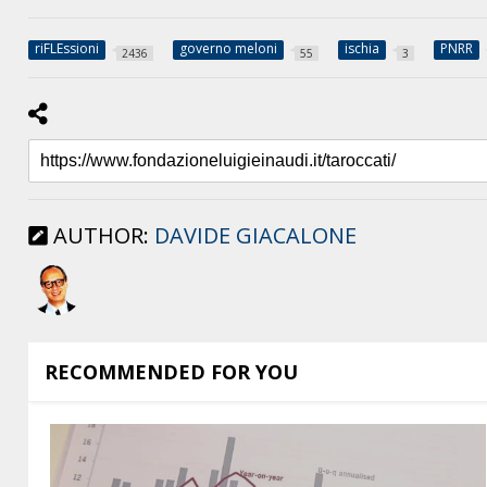
riFLEssioni
governo meloni
ischia
PNRR
2436
55
3
AUTHOR:
DAVIDE GIACALONE
RECOMMENDED FOR YOU