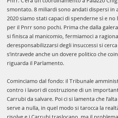
Pnrr. C’era un coordinamento a Palazzo Chigi.
smontato. 8 miliardi sono andati dispersi in a
2020 siamo stati capaci di spenderne sì e no 
per il Pnrr sono pochi. Prima che dalla galera
si finisca al manicomio, fermiamoci a ragion
deresponsabilizzarsi degli insuccessi si cer
s’intravede anche un dovere politico che co
riguarda il Parlamento.
Cominciamo dal fondo: il Tribunale amministr
contro i lavori di costruzione di un important
Carrubi da salvare. Poi ci si lamenta che l’alta
serve a nulla, in quel modo si tarocca la real
risolve e i Carrubi traslocano, ma il problem