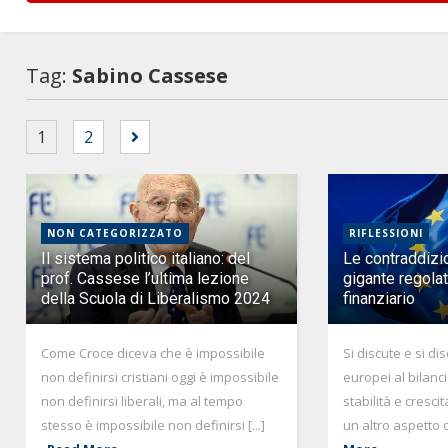
Tag:
Sabino Cassese
1
2
NON CATEGORIZZATO
RIFLESSIONI
Il sistema politico italiano: del
Le contraddizio
prof. Cassese l’ultima lezione
gigante regola
della Scuola di Liberalismo 2024
finanziario
Come Croce diceva che è impossibile
Si discute e si dis
non definirsi cristiani oggi è impossibile
europei al bilanci
non definirsi liberali, ma al tempo
stabilità e cresci
stesso è impossibile non definirsi [...]
un altro aspetto de