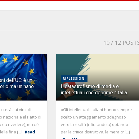
10
/ 12 POST
RIFLESSIONI
ni dell’UE: è un
torio ma un nano
Il catastrofismo di media e
intellettuali che deprime l’Italia
cuterà sui vincoli
«Gli intellettuali italiani hanno sempre
o nazionale (il Patto di
scelto un atteggiamento sdegnoso
ta da rivedere), ma c’è
vero la realtà (rifiutandola) optando
lla fina [...]
Read
per la critica distruttiva, la mera cr [...]