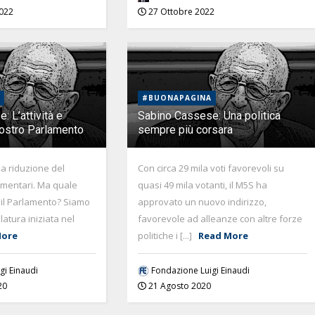
022
27 Ottobre 2022
#BUONAPAGINA
 L’attività e
Sabino Cassese: Una politica
 nostro Parlamento
sempre più corsara
la riduzione del
Con circa 29 mila voti favorevoli su
mentari. Ma quale
quasi 49 mila votanti, il M5S ha
 il Parlamento? Siamo
approvato un nuovo indirizzo,
latura iniziata nel
favorevole ad alleanze con altre forze
More
politiche i [...]
Read More
gi Einaudi
Fondazione Luigi Einaudi
20
21 Agosto 2020