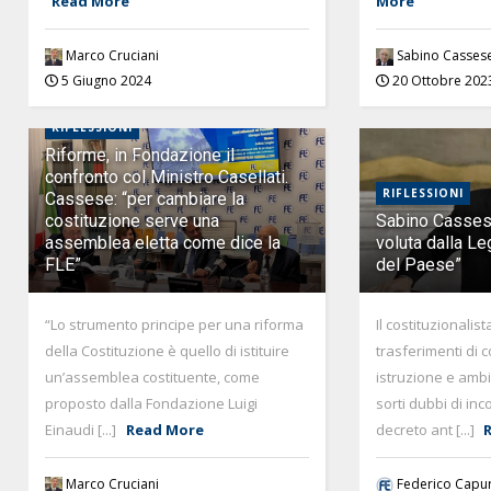
Read More
More
Marco Cruciani
Sabino Casses
5 Giugno 2024
20 Ottobre 202
RIFLESSIONI
Riforme, in Fondazione il
confronto col Ministro Casellati.
RIFLESSIONI
Cassese: “per cambiare la
costituzione serve una
Sabino Casses
assemblea eletta come dice la
voluta dalla Leg
FLE”
del Paese”
“Lo strumento principe per una riforma
Il costituzionalis
della Costituzione è quello di istituire
trasferimenti di
un’assemblea costituente, come
istruzione e amb
proposto dalla Fondazione Luigi
sorti dubbi di inc
Einaudi [...]
Read More
decreto ant [...]
Marco Cruciani
Federico Capu