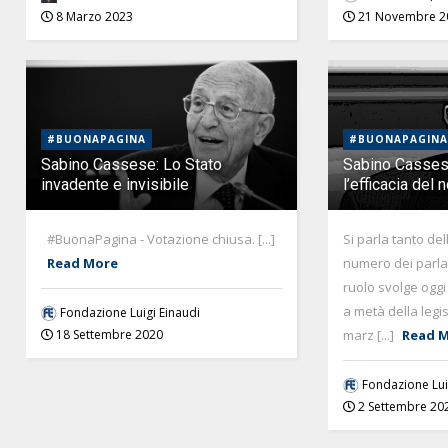
8 Marzo 2023
21 Novembre 2
#BUONAPAGINA
#BUONAPAGINA
Sabino Cassese: Lo Stato
Sabino Cassese:
invadente e invisibile
l’efficacia del
#BuonaPagina - Votazione chiusa. [...]
Si parla tanto del
Read More
numero dei parla
ruolo svolge oggi
a metà della legis
Fondazione Luigi Einaudi
marz [...]
Read 
18 Settembre 2020
Fondazione Lui
2 Settembre 20