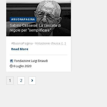
#BUONAPAGINA
Sabino Cassese: La cascata di
regole per “semplificare”
#BuonaPagina - Votazione chiusa. [...]
Read More
Fondazione Luigi Einaudi
6 Luglio 2020
1
2