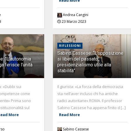
Read More
e
Andrea Cangini
3
23 Marzo 2023
RIFLESSIONI
Sabino Cassese: “L’opposizione
e: “L’autonomia
si liberi del passato,
a ferisce l’unità
presidenzialismo utile alla
stabilità”
ta: «Dubbi sui
Il giurista: «La forza della democrazia
 competenze come
sta nell’aver incluso chi ha antiche
iente» Prima sono
radici autoritarie» ROMA. Il professor
ostituzionalità sul
Sabino Cassese ha appena finito d [...]
Read More
Read More
rso
Sabino Cassese