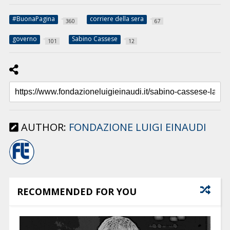
#BuonaPagina
corriere della sera
360
67
governo
Sabino Cassese
101
12
AUTHOR:
FONDAZIONE LUIGI EINAUDI
RECOMMENDED FOR YOU