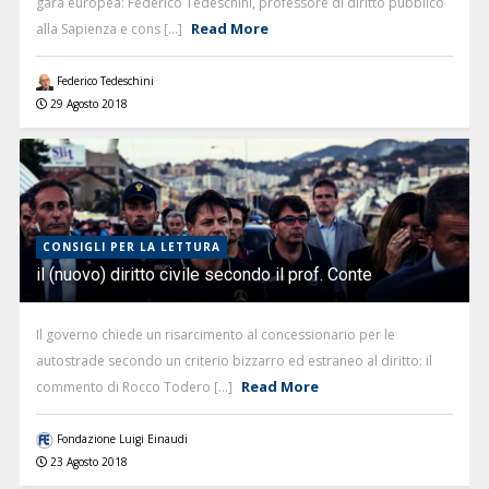
gara europea: Federico Tedeschini, professore di diritto pubblico
Read More
alla Sapienza e cons [...]
Federico Tedeschini
29 Agosto 2018
CONSIGLI PER LA LETTURA
il (nuovo) diritto civile secondo il prof. Conte
Il governo chiede un risarcimento al concessionario per le
autostrade secondo un criterio bizzarro ed estraneo al diritto: il
Read More
commento di Rocco Todero [...]
Fondazione Luigi Einaudi
23 Agosto 2018