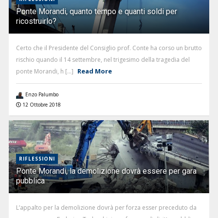
Ponte Morandi, quanto tempo e quanti soldi per
ricostruirlo?
Certo che il Presidente del Consiglio prof. Conte ha corso un brutto
rischio quando il 14 settembre, nel trigesimo della tragedia del
Read More
ponte Morandi, h [...]
Enzo Palumbo
12 Ottobre 2018
RIFLESSIONI
Ponte Morandi, la demolizione dovrà essere per gara
pubblica
L’appalto per la demolizione dovrà per forza esser preceduto da