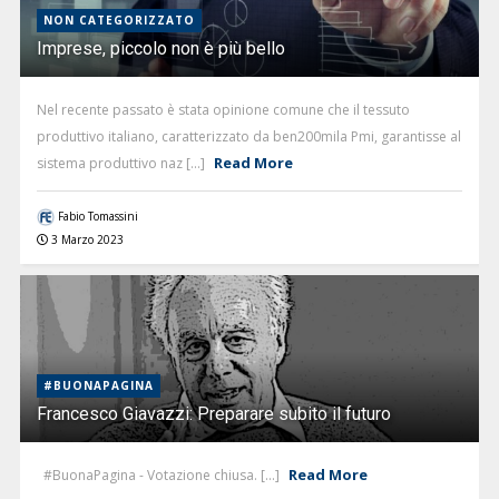
NON CATEGORIZZATO
Imprese, piccolo non è più bello
Nel recente passato è stata opinione comune che il tessuto
produttivo italiano, caratterizzato da ben200mila Pmi, garantisse al
Read More
sistema produttivo naz [...]
Fabio Tomassini
3 Marzo 2023
#BUONAPAGINA
Francesco Giavazzi: Preparare subito il futuro
Read More
#BuonaPagina - Votazione chiusa. [...]