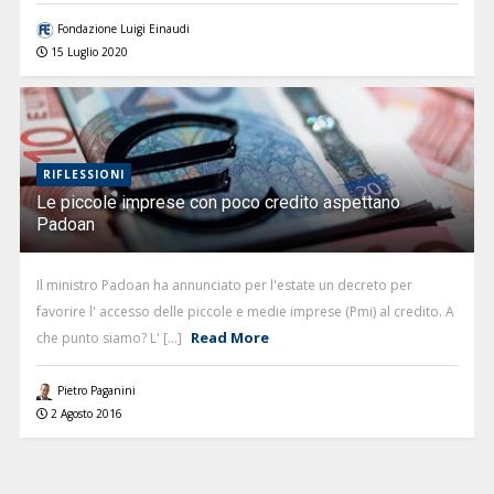
Fondazione Luigi Einaudi
15 Luglio 2020
RIFLESSIONI
Le piccole imprese con poco credito aspettano
Padoan
Il ministro Padoan ha annunciato per l'estate un decreto per
favorire l' accesso delle piccole e medie imprese (Pmi) al credito. A
Read More
che punto siamo? L' [...]
Pietro Paganini
2 Agosto 2016