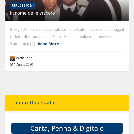
RIFLESSIONI
In nome delle viscere
Giorgia Meloni s'è arroventata con uno Stato - il nostro - che paga il
reddito di cittadinanza a Pietro Maso. In realtà no, non è vero, lo
Read More
Stato non p [...]
Mattia Feltri
1 Agosto 2020
I nostri Osservatori
Carta, Penna & Digitale