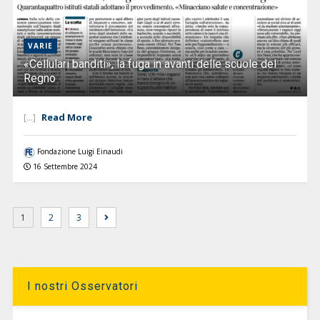
VARIE
«Cellulari banditi», la fuga in avanti delle scuole del
Regno
Read More
[...]
Fondazione Luigi Einaudi
16 Settembre 2024
1
2
3
I nostri Osservatori