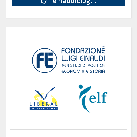
einaudiblog.it