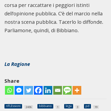
corsa per raccattare i peggiori istinti
dell’opinione pubblica. C’è del marcio nella
nostra scena pubblica. Tacerlo lo diffonde.
Parliamone, quindi, di Bibbiano.
La Ragione
Share
riFLEssioni
bibbiano
lega
pd
2436
1
3
19