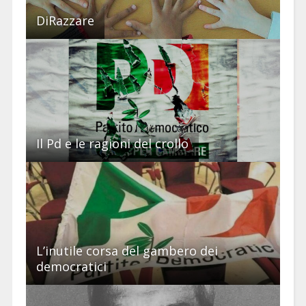
DiRazzare
Il Pd e le ragioni del crollo
L’inutile corsa del gambero dei
democratici