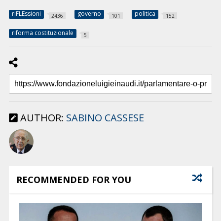
riFLEssioni
governo
politica
2436
101
152
riforma costituzionale
5
AUTHOR:
SABINO CASSESE
RECOMMENDED FOR YOU