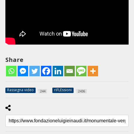
Share
Rassegna video
riFLEssioni
244
2436