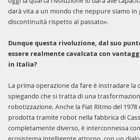
oggi la quarta rivoluzione lo darà alle capaci
darà vita a un mondo che neppure siamo in g
discontinuità rispetto al passato».
Dunque questa rivoluzione, dal suo punto 
essere realmente cavalcata con vantaggi
in Italia?
La prima operazione da fare è instradare la
spiegando che si tratta di una trasformazio
robotizzazione. Anche la Fiat Ritmo del 197
prodotta tramite robot nella fabbrica di Cassi
completamente diverso, è interconnessa con 
ecosistema intelligente attorno, con un dial