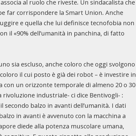
ssocia al ruolo che riveste. Un sindacalista che
be far corrispondere la Smart Union. Anche
ggire e quella che lui definisce tecnofobia non
n il «90% dell’umanità in panchina, di fatto
uno sia escluso, anche coloro che oggi svolgono
oloro il cui posto è già dei robot – è investire i
a con un orizzonte temporale di almeno 20 o 30
rivoluzione industriale- ci dice Bentivogli- :
 secondo balzo in avanti dell’umanità. I dati
o balzo in avanti è avvenuto con la macchina a
 vapore diede alla potenza muscolare umana,