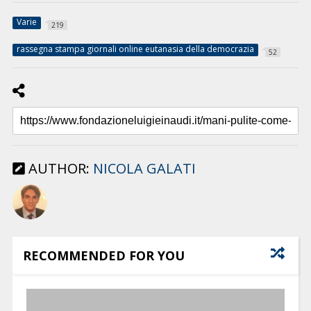
Varie
219
rassegna stampa giornali online eutanasia della democrazia
52
AUTHOR:
NICOLA GALATI
RECOMMENDED FOR YOU