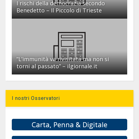
I rischi della democrazia secondo
Benedetto – Il Piccolo di Trieste
“L’immunità va rivisitata ma non si
torni al passato” – ilgiornale.it
I nostri Osservatori
Carta, Penna & Digitale