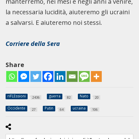
manterremo, nei mesi e negli anni a venire,
la necessaria lucidità, aiuteremo gli ucraini
a salvarsi. E aiuteremo noi stessi.
Corriere della Sera
Share
riFLEssioni
guerra
Nato
2436
82
20
Occidente
Putin
ucraina
27
64
106