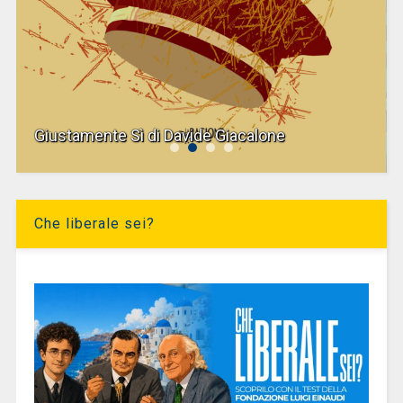
Giustamente Sì di Davide Giacalone
Che liberale sei?