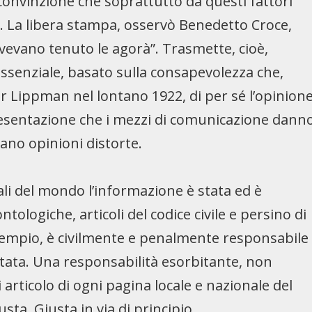
 convinzione che soprattutto da questi fattori
. La libera stampa, osservò Benedetto Croce,
e avevano tenuto le agorà”. Trasmette, cioè,
 essenziale, basato sulla consapevolezza che,
r Lippman nel lontano 1922, di per sé l’opinion
ppresentazione che i mezzi di comunicazione dann
ano opinioni distorte.
ali del mondo l’informazione è stata ed è
ologiche, articoli del codice civile e persino di
esempio, è civilmente e penalmente responsabile
estata. Una responsabilità esorbitante, non
articolo di ogni pagina locale e nazionale del
sta. Giusta in via di principio.