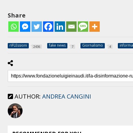
Share
riFLEssioni
fake news
Giornalismo
informa
2436
7
4
AUTHOR:
ANDREA CANGINI