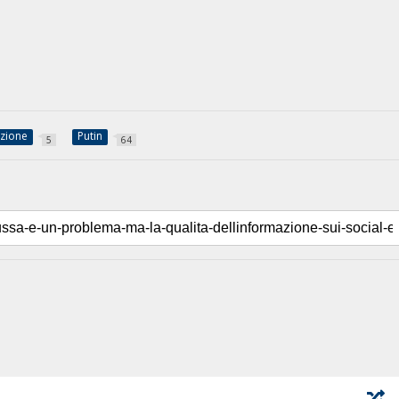
zione
Putin
5
64