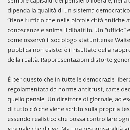
sempre capisaldi del pensiero liberale, nella
dipenda la qualità di un sistema democratico
“tiene l’ufficio che nelle piccole città antich
conoscenze e anima il dibattito. Un “ufficio”
come osservò il sociologo statunitense Walte
pubblica non esiste: è il risultato della ra
della realtà. Rappresentazioni distorte gener
È per questo che in tutte le democrazie liber
regolamentata da norme antitrust, carte deont
quello penale. Un direttore di giornale, ad 
di tutto ciò che viene scritto sulla propria t
essendo realistico che possa controllare ogni 
giornale che dirige. Ma una responsabilità giu