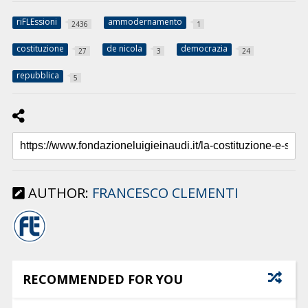
riFLEssioni
ammodernamento
2436
1
costituzione
de nicola
democrazia
27
3
24
repubblica
5
AUTHOR:
FRANCESCO CLEMENTI
RECOMMENDED FOR YOU