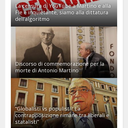
La censura di YouTube a Martino e alla
Fle è inquietante, siamo alla dittatura
dell’algoritmo
Discorso di commemorazione per la
morte di Antonio Martino
“Globalisti vs populisti? La
contrapposizione rimane tra liberali e
statalisti”