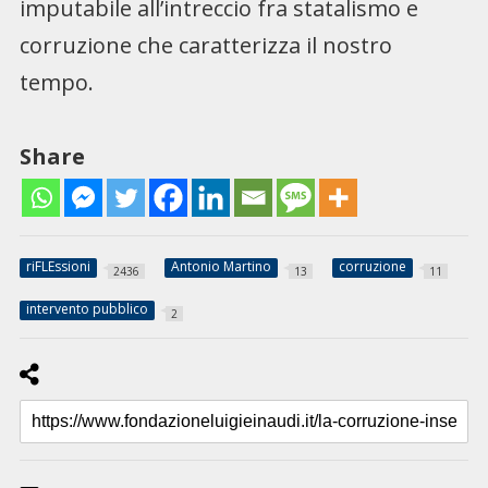
imputabile all’intreccio fra statalismo e
corruzione che caratterizza il nostro
tempo.
Share
riFLEssioni
Antonio Martino
corruzione
2436
13
11
intervento pubblico
2